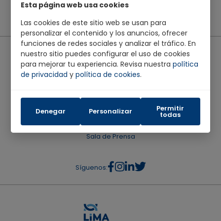
Esta página web usa cookies
Las cookies de este sitio web se usan para
personalizar el contenido y los anuncios, ofrecer
funciones de redes sociales y analizar el tráfico. En
Código de Ética
nuestro sitio puedes configurar el uso de cookies
para mejorar tu experiencia. Revisa nuestra
política
de privacidad
y
política de cookies
.
Código Anticorrupción
Política de Diversidad, Inclusión y Equidad
Permitir
Denegar
Personalizar
todas
Sala de Prensa
Síguenos: