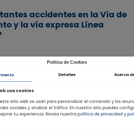
tantes accidentes en la Vía de
to y la vía expresa Línea
?
Politica de Cookies
Detalles
Acerca de
miento
imas graves por año bajó 74% hasta el 2020, desde la
eb usa cookies
os nuestros esfuerzos para disminuir el número de
miento de pistas, mejor señalización y programas de
este sitio web se usan para personalizar el contenido y los anunc
tones, conductores y futuros conductores.
des sociales y analizar el tráfico. En nuestro sitio puedes config
ejorar tu experiencia. Revisa nuestra
política de privacidad
y
pol