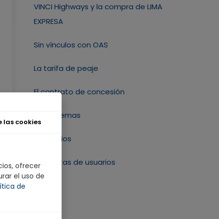
VINCI Highways y la compra de LIMA
EXPRESA
Sin vínculos con OAS
La tarifa de peaje
El contrato de concesión
Otros temas
 las cookies
Beneficios
Preguntas de usuarios
ios, ofrecer
urar el uso de
ítica de