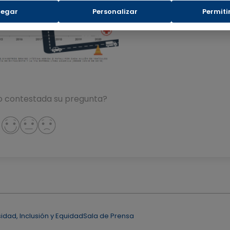
egar
Personalizar
Permiti
 contestada su pregunta?
sidad, Inclusión y Equidad
Sala de Prensa