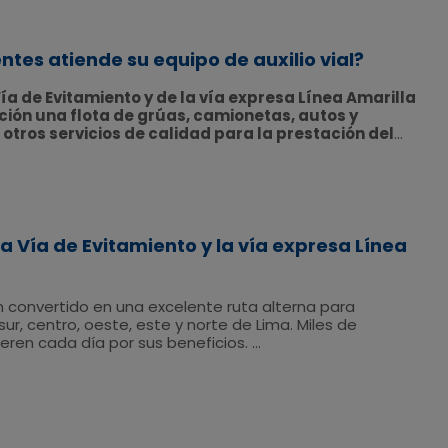
ntes atiende su equipo de auxilio vial?
Vía de Evitamiento y de la vía expresa Línea Amarilla
ición una flota de grúas, camionetas, autos y
otros servicios de calidad para la prestación del
vial que activamos en cuanto nuestro centro de control
ta alguna contingencia en las vías. En el 2021,
dio de 40 incidentes al día.
o cada incidente en nuestras vías y listos para
ras del día en nuestra concesión.
Si tienes una
que podemos ayudar a alguien, puedes llamarnos al
la Vía de Evitamiento y la vía expresa Línea
n convertido en una excelente ruta alterna para
sur, centro, oeste, este y norte de Lima. Miles de
ieren cada día por sus beneficios.
un análisis de Google Maps* realizado en septiembre
l de Javier Prado hasta el aeropuerto con,
nuestros
asta 14 minutos para llegar al aeropuerto desde el
ado durante utilizando la Vía de Evitamiento y la vía
illa.
¡Así, ellos no perdieron sus vuelos y tampoco