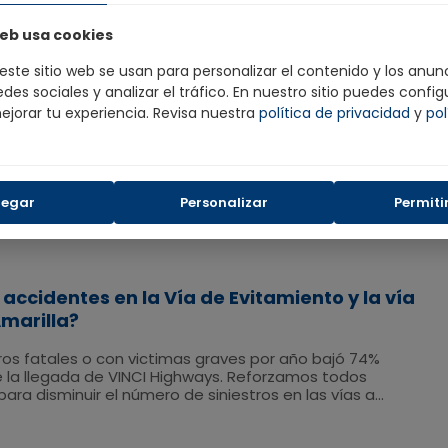
eb usa cookies
este sitio web se usan para personalizar el contenido y los anunc
des sociales y analizar el tráfico. En nuestro sitio puedes config
ejorar tu experiencia. Revisa nuestra
política de privacidad
y
pol
 en esta categoría
egar
Personalizar
Permiti
accidentes en la Vía de Evitamiento y la vía
marilla?
tros fatales o con victimas graves por año bajó 74%
e la llegada de VINCI Highways. Reforzamos todos
ara disminuir el número de siniestros en las vías a
ento de pistas, mejor señalización y programas de
sensibilizar a los peatones, conductores y futuros