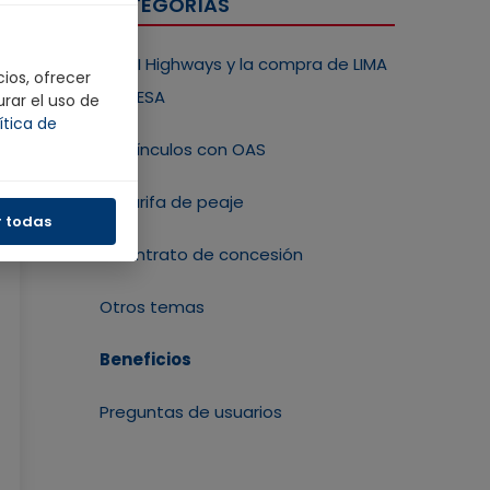
CATEGORÍAS
VINCI Highways y la compra de LIMA
ios, ofrecer
EXPRESA
urar el uso de
ítica de
Sin vínculos con OAS
La tarifa de peaje
r todas
El contrato de concesión
Otros temas
Beneficios
Preguntas de usuarios