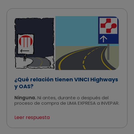
Línea Amarilla.
La última actualización (S/ 5.70) correspondía
a 2018, pero por una medida anticipada del
Poder Judicial se redujo a S/. 5.20.
Para conocer a más detalle, te invitamos a ver
el siguiente video:
¿Qué relación tienen VINCI Highways
y OAS?
Ninguna.
Ni antes, durante o después del
proceso de compra de LIMA EXPRESA a INVEPAR.
Leer respuesta