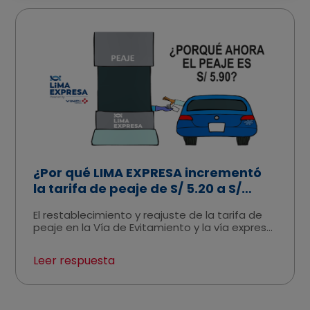
vehiculares, puentes peatonales, paraderos,
áreas verdes, entre otros. •El pago del IGV
(18%) y la retribución a la Municipalidad de Lima
(7%). Para conocer a más detalle, te invitamos
a ver el siguiente video:
¿Por qué LIMA EXPRESA incrementó
la tarifa de peaje de S/ 5.20 a S/
5.90?
El restablecimiento y reajuste de la tarifa de
peaje en la Vía de Evitamiento y la vía expresa
Línea Amarilla se explica por tres razones:
(1) En marzo de 2021, el Poder Judicial revocó la
Leer respuesta
resolución que sin sustento técnico y
vulnerando la seguridad jurídica ordenó a LIMA
EXPRESA en enero de 2020 la reducción de la
tarifa de peaje de S/ 5.70 a S/ 5.20. Así, en