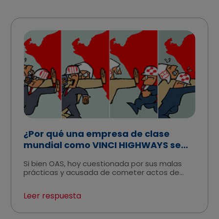
¿Por qué una empresa de clase
mundial como VINCI HIGHWAYS se
interesó en comprar un negocio
Si bien OAS, hoy cuestionada por sus malas
relacionado con una empresa
prácticas y acusada de cometer actos de
cuestionada?
corrupción, originó el Proyecto Línea Amarilla
en 2009, luego lo transfirió a INVEPAR en marzo
Leer respuesta
de 2012, cuando apenas habían empezado las
primeras tareas de construcción.
Cuatro años después, INVEPAR decide vender